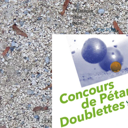
Pétanque
Club
Basel
Der PCB